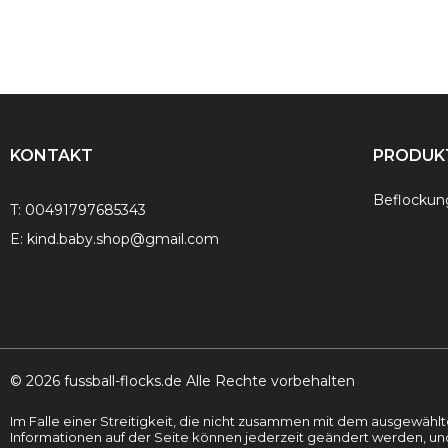
30 €
23 €.
KONTAKT
PRODUK
Beflockun
T:
00491797685343
E:
kind.baby.shop@gmail.com
© 2026 fussball-flocks.de Alle Rechte vorbehalten
Im Falle einer Streitigkeit, die nicht zusammen mit dem ausgewäh
Informationen auf der Seite können jederzeit geändert werden, u