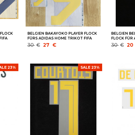
 FLOCK
BELGIEN BAKAYOKO PLAYER FLOCK
BELGIEN B
FIFA
FÜRS ADIDAS HOME TRIKOT FIFA
FLOCK FÜR
WM 2022- QUALI EM 2024
2014-QUALI
Ursprünglicher
Aktueller
Ursprüng
Aktueller
30
€
27
€
30
€
20
Preis
Preis
Preis
Preis
war:
ist:
war:
ist:
30 €
27 €.
30 €
20 €.
ALE 23%
SALE 23%