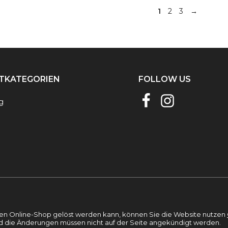
30 €
23 €.
30 €
23 €.
1
2
3
→
TKATEGORIEN
FOLLOW US
g
lten Online-Shop gelöst werden kann, können Sie die Website nutzen
nd die Änderungen müssen nicht auf der Seite angekündigt werden.