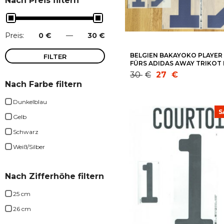
Nach Preis filtern
Preis:
0 €
—
30 €
BELGIEN BAKAYOKO PLAYER
FILTER
FÜRS ADIDAS AWAY TRIKOT 
WM 2022- QUALI EM 2024
Ursprünglicher
Aktueller
30
€
27
€
Min.
Max.
Nach Farbe filtern
Preis
Preis
Preis
Preis
war:
ist:
Dunkelblau
30 €
27 €.
S
Gelb
Schwarz
Weiß/Silber
Nach Zifferhöhe filtern
25 cm
26 cm