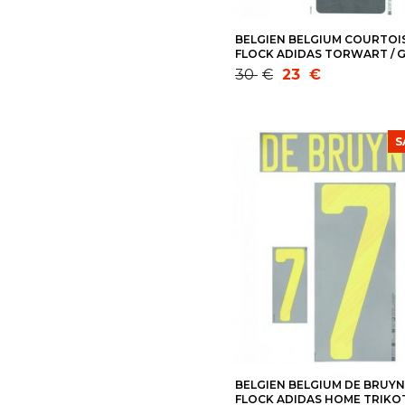
BELGIEN BELGIUM COURTOIS
FLOCK ADIDAS TORWART / 
TRIKOT EM 2020/2021-WM 2
Ursprünglicher
Aktueller
30
€
23
€
Preis
Preis
war:
ist:
30 €
23 €.
S
BELGIEN BELGIUM DE BRUYN
FLOCK ADIDAS HOME TRIKO