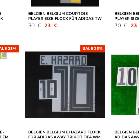
 -
BELGIEN BELGIUM COURTOIS
BELGIEN BE
GK
PLAYER SIZE-FLOCK FÜR ADIDAS TW
PLAYER SIZ
022
TRIKOT FIFA WM 2018
HOME TRIKO
Ursprünglicher
Aktueller
Ursprüng
Aktueller
30
€
23
€
30
€
23
Preis
Preis
Preis
Preis
war:
ist:
war:
ist:
30 €
23 €.
30 €
23 €.
ALE 23%
SALE 23%
E-
BELGIEN BELGIUM E.HAZARD FLOCK
BELGIEN BE
T EM
FÜR ADIDAS AWAY TRIKOT FIFA WM
ADIDAS AW