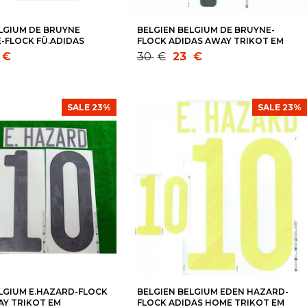
LGIUM DE BRUYNE
BELGIEN BELGIUM DE BRUYNE-
E-FLOCK FÜ.ADIDAS
FLOCK ADIDAS AWAY TRIKOT EM
T FIFA WM 2018
2020/2021-WM 2022
licher
Ursprünglicher
Aktueller
€
30
€
23
€
Preis
Preis
war:
ist:
30 €
23 €.
SALE 23%
SALE 23%
LGIUM E.HAZARD-FLOCK
BELGIEN BELGIUM EDEN HAZARD-
AY TRIKOT EM
FLOCK ADIDAS HOME TRIKOT EM