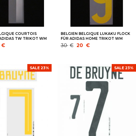
ELGIQUE COURTOIS
BELGIEN BELGIQUE LUKAKU FLOCK
 ADIDAS TW TRIKOT WM
FÜR ADIDAS HOME TRIKOT WM
.EM 2016
2014-QUALI.EM 2016
licher
Ursprünglicher
Aktueller
€
30
€
20
€
Preis
Preis
war:
ist:
30 €
20 €.
SALE 23%
SALE 23%