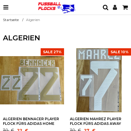
Startseite
Algerien
ALGERIEN
SALE 27%
SALE 10%
ALGERIEN BENNACER PLAYER
ALGERIEN MAHREZ PLAYER
FLOCK FÜRS ADIDAS HOME
FLOCK FÜRS ADIDAS AWAY
TRIKOT FIFA WM 2022-2024
TRIKOT FIFA WM 2022-2024
Ursprünglicher
Aktueller
Ursprünglicher
Aktueller
30
€
22
€
30
€
27
€