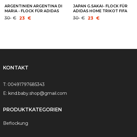
ARGENTINIEN ARGENTINA DI
JAPAN G.SAKAI- FLOCK FÜR
MARIA - FLOCK FÜR ADIDAS
ADIDAS HOME TRIKOT FIFA
HOME TRIKOT COPA
WM 2018 - QUALIFIKATION
Ursprünglicher
Aktueller
Ursprünglicher
Aktueller
30
€
23
€
30
€
23
€
AMERICA 2019
2020
Preis
Preis
Preis
Preis
war:
ist:
war:
ist:
30 €
23 €.
30 €
23 €.
KONTAKT
T:
00491797685343
E:
kind.baby.shop@gmail.com
PRODUKTKATEGORIEN
Beflockung