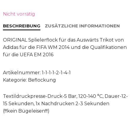
Preis
Preis
war:
ist:
Nicht vorrätig
30 €
26 €.
BESCHREIBUNG
ZUSÄTZLICHE INFORMATIONEN
ORIGINAL Splielerflock für das Auswärts Trikot von
Adidas für die FIFA WM 2014 und die Qualifikationen
für die UEFA EM 2016
Artikelnummer:
1-1-1-1-2-1-4-1
Kategorie:
Beflockung
Textildruckpresse-Druck-5 Bar, 120-140 °C, Dauer-12-
15 Sekunden, 1x Nachdrucken 2-3 Sekunden
(!!!kein Bügeleisen!!!)