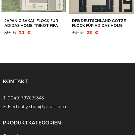
JAPAN G.SAKAI- FLOCK FÜR
DFB DEUTSCHLAND GÖTZE -
ADIDAS HOME TRIKOT FIFA
FLOCK FÜR ADIDAS HOME
WM 2018 - QUALIFIKATION
TRIKOT FIFA WM 2018-UEFA
Ursprünglicher
Aktueller
Ursprünglicher
Aktueller
30
€
23
€
30
€
23
€
2020
EM 2020
Preis
Preis
Preis
Preis
war:
ist:
war:
ist:
30 €
23 €.
30 €
23 €.
KONTAKT
T:
00491797685343
E:
kind.baby.shop@gmail.com
PRODUKTKATEGORIEN