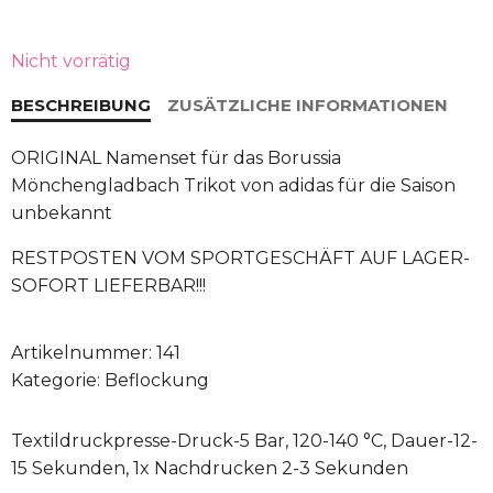
Preis
Preis
war:
ist:
Nicht vorrätig
15 €
12 €.
BESCHREIBUNG
ZUSÄTZLICHE INFORMATIONEN
ORIGINAL Namenset für das Borussia
Mönchengladbach Trikot von adidas für die Saison
unbekannt
RESTPOSTEN VOM SPORTGESCHÄFT AUF LAGER-
SOFORT LIEFERBAR!!!
Artikelnummer:
141
Kategorie:
Beflockung
Textildruckpresse-Druck-5 Bar, 120-140 °C, Dauer-12-
15 Sekunden, 1x Nachdrucken 2-3 Sekunden