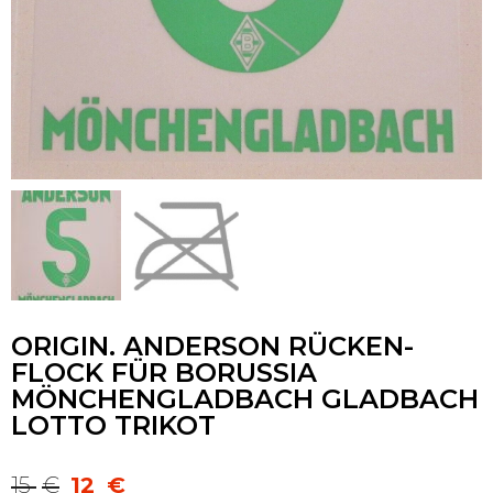
ORIGIN. ANDERSON RÜCKEN-
FLOCK FÜR BORUSSIA
MÖNCHENGLADBACH GLADBACH
LOTTO TRIKOT
15
€
12
€
Ursprünglicher
Aktueller