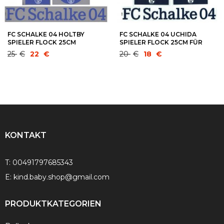
FC SCHALKE 04 HOLTBY
FC SCHALKE 04 UCHIDA
SPIELER FLOCK 25CM
SPIELER FLOCK 25CM FÜR
FÜ.ADIDAS AWAY TRIKOT
ADIDAS AWAY TRIKOT 2014-
Ursprünglicher
Aktueller
Ursprünglicher
Aktueller
25
€
22
€
20
€
18
€
2011-2012-2013
2015
Preis
Preis
Preis
Preis
war:
ist:
war:
ist:
25 €
22 €.
20 €
18 €.
KONTAKT
T:
00491797685343
E:
kind.baby.shop@gmail.com
PRODUKTKATEGORIEN