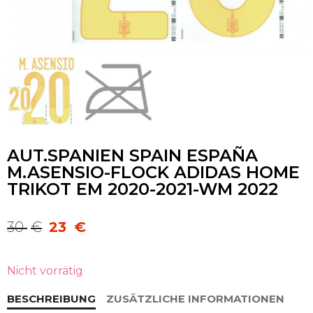
AUT.SPANIEN SPAIN ESPAÑA
M.ASENSIO-FLOCK ADIDAS HOME
TRIKOT EM 2020-2021-WM 2022
30
€
23
€
Ursprünglicher
Aktueller
Preis
Preis
war:
ist:
Nicht vorrätig
30 €
23 €.
BESCHREIBUNG
ZUSÄTZLICHE INFORMATIONEN